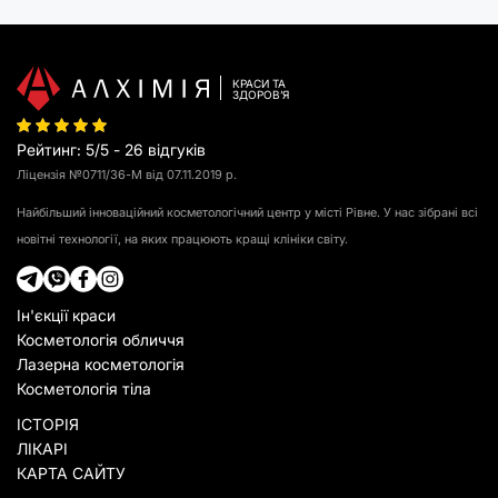
КРАСИ ТА
З
Д
О
Р
О
В
ʼ
Я
Рейтинг
:
5
/
5
-
26
відгуків
Ліцензія №0711/36-М від 07.11.2019 р.
Найбільший інноваційний косметологічний центр у місті Рівне. У нас зібрані всі
новітні технології, на яких працюють кращі клініки світу.
Ін'єкції краси
Косметологія обличчя
Лазерна косметологія
Косметологія тіла
ІСТОРІЯ
ЛІКАРІ
КАРТА САЙТУ