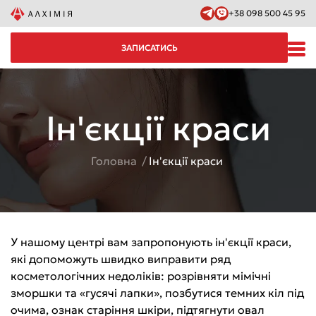
+38 098 500 45 95
ЗАПИСАТИСЬ
Ін'єкції краси
Головна
Ін'єкції краси
У нашому центрі вам запропонують ін'єкції краси,
які допоможуть швидко виправити ряд
косметологічних недоліків: розрівняти мімічні
зморшки та «гусячі лапки», позбутися темних кіл під
очима, ознак старіння шкіри, підтягнути овал