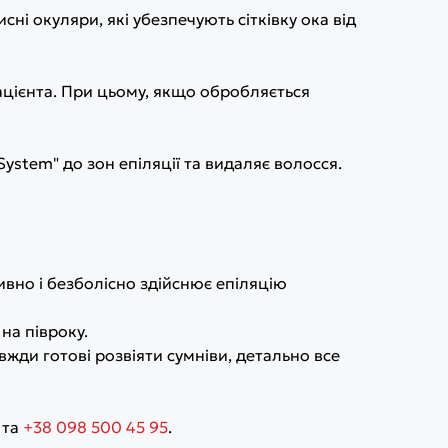
сні окуляри, які убезпечують сітківку ока від
ацієнта. При цьому, якщо обробляється
ystem" до зон епіляції та видаляє волосся.
вно і безболісно здійснює епіляцію
на півроку.
жди готові розвіяти сумніви, детально все
та
+38 098 500 45 95
.