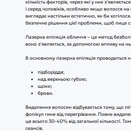
кількість факторів, через які у них з'являєт
і серед чоловіків, особливо якщо волосся на
виглядає настільки естетично, як би хотілос
безпечне рішення цієї проблеми, щоб лице с
Лазерна епіляція обличчя ‒ це метод безбол
воно з'являється, за допомогою впливу на нь
В основному лазерна епіляція проводиться на
підборіддя;
над верхньою губою;
щоки;
брови.
Видалення волосин відбувається тому, що пі
фолікул гине від перегрівання. Повне видале
це всього 30-40% від загальної кількості. Т
сеансів.