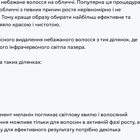
ься небажане волосся на обличчі. Популярна ця процедур
 обличчі з певних причин росте нерівномірно і не
я. Тому краще образу обирати найбільш ефективне та
яяло красою і чистотою.
існого видалення небажаного волосся з тих ділянок, де
ого інфрачервоного світла лазера.
 таких ділянках:
гмент меланін поглинає світлову хвилю і волосяний
ння можливе тільки для волосин в активній фазі росту, а
ому для ефективного результату потрібно декілька