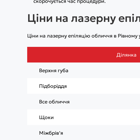
скорочується час процедури.
Ціни на лазерну епі
Ціни на лазерну епіляцію обличчя в Рівному у
Ділянка
Верхня губа
Підборіддя
Все обличчя
Щоки
Міжбрівʼя