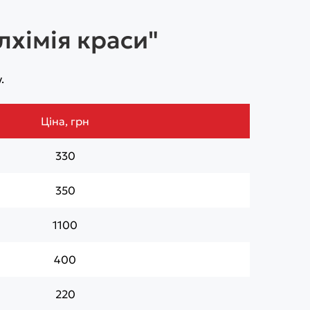
лхімія краси"
.
Ціна, грн
330
350
1100
400
220