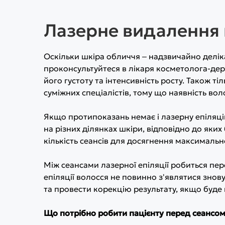
Лазерне видалення в
Оскільки шкіра обличчя ‒ надзвичайно деліка
проконсультуйтеся в лікаря косметолога-де
його густоту та інтенсивність росту. Також 
суміжних спеціалістів, тому що наявність в
Якщо протипоказань немає і лазерну епіляц
на різних ділянках шкіри, відповідно до як
кількість сеансів для досягнення максималь
Між сеансами лазерної епіляції робиться пер
епіляції волосся не повинно з'являтися знов
та провести корекцію результату, якщо буде 
Що потрібно робити пацієнту перед сеансом 