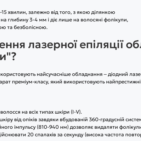
-15 хвилин, залежно від того, з якою ділянкою
а глибину 3-4 мм і діє лише на волосяні фолікули,
ою та безболісною.
ння лазерної епіляції об
и"?
користовують найсучасніше обладнання ‒ діодний лазер
арат преміум-класу, який використовують найпрестижніші
лосся на всіх типах шкіри (I-V).
кіру від опіків завдяки вбудованій 360-градусній сист
ного імпульсу (810-940 нм) дозволяє видаляти фолікули 
ійснювати 20 спалахів за секунду (висока частота повто