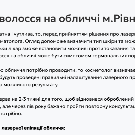
олосся на обличчі м.Рівн
тна і чутлива, то, перед прийняттям рішення про лазерн
рматолога. Огляд допоможе визначити тип шкіри та мож
тільки лікар зможе встановити можливі протипоказання та
олосся на обличчі може бути симптомом гормональних по
ію обличчя потрібно проводити, то косметолог визнача
их будуть проведені правильні налаштування лазерного п
но можливого результату.
ерва на 2-3 тижні для того, щоб відновився оброблений 
у, але через пів року бажано пройти повторну консульт
потрібно.
лазерної епіляції обличчя: