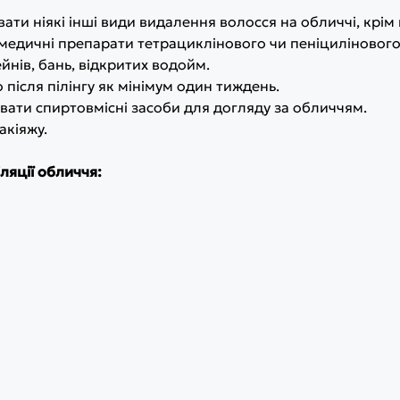
ати ніякі інші види видалення волосся на обличчі, крім 
едичні препарати тетрациклінового чи пеніцилінового ря
ейнів, бань, відкритих водойм.
 після пілінгу як мінімум один тиждень.
вати спиртовмісні засоби для догляду за обличчям.
акіяжу.
ляції обличчя: