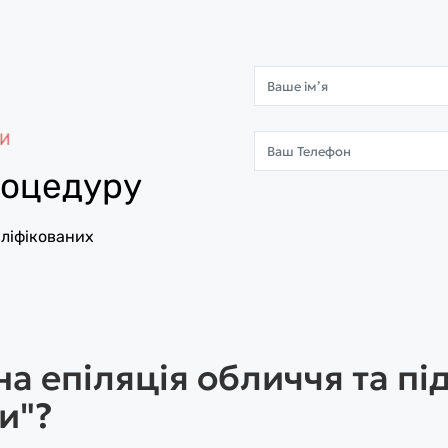
роцедуру
аліфікованих
а епіляція обличчя та пі
и"?