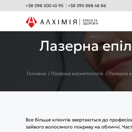
+38 098 500 45 95
+38 095 888 48 86
КРАСИ ТА
З
Д
О
Р
О
В
ʼ
Я
Лазерна епі
Головна
Лазерна косметологія
Лазерна е
Все більше клієнтів звертаються до професіо
зайвого волосяного покриву на обличчі. Час