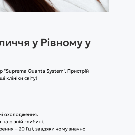
личчя у Рівному у
 "Suprema Quanta System". Пристрій
 клініки світу!
емі охолодження.
на різній глибині.
рення ‒ 20 Гц), завдяки чому значно