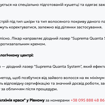
ується на спеціально підготованій кушетці та одягає захи
рій під тип шкіри та тип волосяного покриву даного п
жуть коректуватися, залежно від ділянки застосування.
існо. Лікар направляє діодний лазер "Suprema Quanta S
протизапальним кремом.
логічному центрі:
— діодний лазер "Suprema Quanta System", який ефекти
етод, щоб позбутися від зайвого волосся на як мінімум 
 відповідну сертифікацію та значний досвід роботи, зав
 за обличчям після процедури.
лхімія краси" у Рівному
за номерами
+38 095 888 48 86