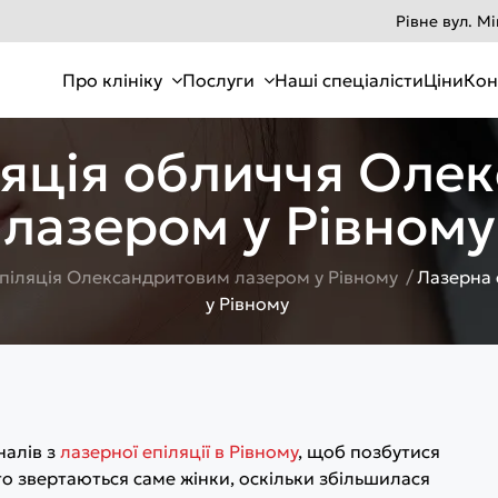
Рівне вул. М
Про клініку
Послуги
Наші спеціалісти
Ціни
Кон
ляція обличчя Оле
лазером у Рівному
піляція Олександритовим лазером у Рівному
Лазерна 
у Рівному
налів з
лазерної епіляції в Рівному
, щоб позбутися
то звертаються саме жінки, оскільки збільшилася