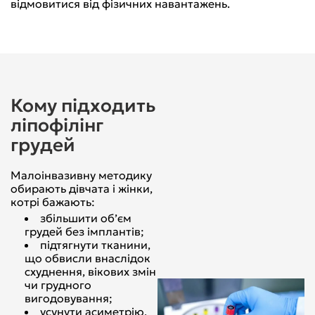
відмовитися від фізичних навантажень.
Кому підходить
ліпофілінг
грудей
Малоінвазивну методику
обирають дівчата і жінки,
котрі бажають:
збільшити об’єм
грудей без імплантів;
підтягнути тканини,
що обвисли внаслідок
схуднення, вікових змін
чи грудного
вигодовування;
усунути асиметрію,