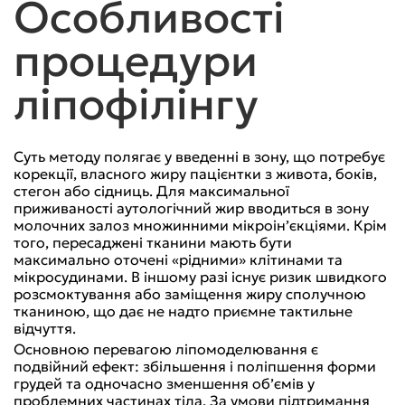
Особливості
процедури
ліпофілінгу
Суть методу полягає у введенні в зону, що потребує
корекції, власного жиру пацієнтки з живота, боків,
стегон або сідниць. Для максимальної
приживаності аутологічний жир вводиться в зону
молочних залоз множинними мікроін’єкціями. Крім
того, пересаджені тканини мають бути
максимально оточені «рідними» клітинами та
мікросудинами. В іншому разі існує ризик швидкого
розсмоктування або заміщення жиру сполучною
тканиною, що дає не надто приємне тактильне
відчуття.
Основною перевагою ліпомоделювання є
подвійний ефект: збільшення і поліпшення форми
грудей та одночасно зменшення об’ємів у
проблемних частинах тіла. За умови підтримання