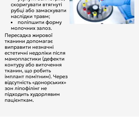
скоригувати втягнуті
рубці або замаскувати
наслідки травм;
поліпшити форму
молочних залоз.
Пересадка жирової
тканини допомагає
виправити незначні
естетичні недоліки після
мамопластики (дефекти
контуру або виточення
тканин, що робить
імплант помітним). Через
відсутність «донорських»
зон ліпофілінг не
підходить худорлявим
пацієнткам.