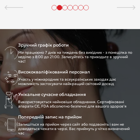
Зручний графік роботи
Ми працюємо 7 днів на тиждень без вихідних - з понеділка по
неділю з 8:00 до 21:00. Записуйтесь та приходьте в зручний
час!
Висококваліфікований персонал
Участь у міжнародних та всеукраїнських заходах дає
можливість застосувати найкращий світовий досвід
Унікальне сучасне обладнання
Використовується найновіше обладнання. Сертифіковані
апарати CЄ, FDA абсолютно безпечні для вашого здоров’я
Попередній запис на прийом
Запишіться на прийом через сайт або подзвоніть і вам не
доведеться чекати в черзі. Вас приймуть у чітко визначений
час