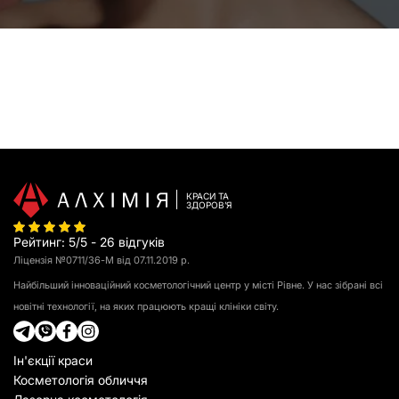
КРАСИ ТА
З
Д
О
Р
О
В
ʼ
Я
Рейтинг
:
5
/
5
-
26
відгуків
Ліцензія №0711/36-М від 07.11.2019 р.
Найбільший інноваційний косметологічний центр у місті Рівне. У нас зібрані всі
новітні технології, на яких працюють кращі клініки світу.
Ін'єкції краси
Косметологія обличчя