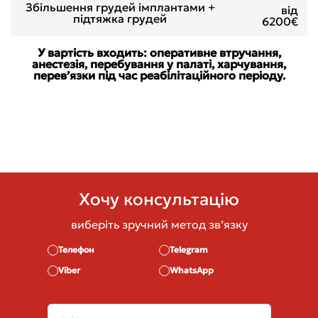
Збільшення грудей імплантами +
від
підтяжка грудей
6200€
У вартість входить: оперативне втручання,
анестезія, перебування у палаті, харчування,
перевʼязки під час реабілітаційного періоду.
Хочу консультацію
виберіть зручний метод звʼязку
Телефон
Telegram
Viber
WhatsApp