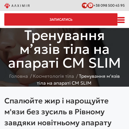
+38 098 500 45 95
ЗАПИСАТИСЬ
Тренування
мʼязів тіла на
апараті CM SLIM
Головна
Косметологія тіла
Тренування мʼязів
тіла на апараті CM SLIM
Спалюйте жир і нарощуйте
м'язи без зусиль в Рівному
завдяки новітньому апарату