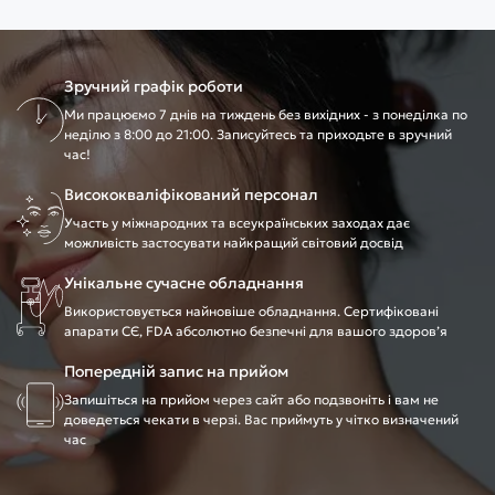
Зручний графік роботи
Ми працюємо 7 днів на тиждень без вихідних - з понеділка по
неділю з 8:00 до 21:00. Записуйтесь та приходьте в зручний
час!
Висококваліфікований персонал
Участь у міжнародних та всеукраїнських заходах дає
можливість застосувати найкращий світовий досвід
Унікальне сучасне обладнання
Використовується найновіше обладнання. Сертифіковані
апарати CЄ, FDA абсолютно безпечні для вашого здоров’я
Попередній запис на прийом
Запишіться на прийом через сайт або подзвоніть і вам не
доведеться чекати в черзі. Вас приймуть у чітко визначений
час