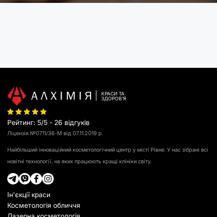
КРАСИ ТА
З
Д
О
Р
О
В
ʼ
Я
Рейтинг
:
5
/
5
-
26
відгуків
Ліцензія №0711/36-М від 07.11.2019 р.
Найбільший інноваційний косметологічний центр у місті Рівне. У нас зібрані всі
новітні технології, на яких працюють кращі клініки світу.
Ін'єкції краси
Косметологія обличчя
Лазерна косметологія