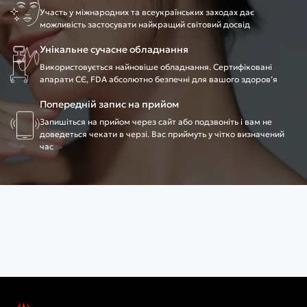
Участь у міжнародних та всеукраїнських заходах дає
можливість застосувати найкращий світовий досвід
Унікальне сучасне обладнання
Використовується найновіше обладнання. Сертифіковані
апарати CЄ, FDA абсолютно безпечні для вашого здоров’я
Попередній запис на прийом
Запишіться на прийом через сайт або подзвоніть і вам не
доведеться чекати в черзі. Вас приймуть у чітко визначений
час