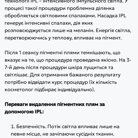
технології IPL – інтенсивного імпульсного світла. У
процесі такої процедури проблемна ділянка
обробляється світловими спалахами. Насадка IPL
генерує інтенсивні спалахи, дія яких
розповсюджується лише на меланін. Енергія світла,
перетворюючись у теплову, впливає на пігмент.
Після 1 сеансу пігментні плями темнішають, що
вказує на те, що процедура проведена якісно. На 3-
7-й день після процедури шкіра лущиться та
світлішає. Для отримання бажаного результату
потрібно відвідати курс процедур (їх кількість
косметолог підбирає індивідуально).
Переваги видалення пігментних плям за
допомогою IPL:
Безпечність. Потік світла впливає лише на
певне місце, не зачіпаючи сусідніх тканин.