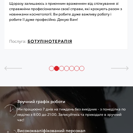
Щоразу залишаюсь з приємним враженням від спілкування зі
справжніми професіоналами своєї справи, які крокують разом з
новинками косметології. Ви робите дуже важливу роботу і
робите її дуже професійно. Дякую Вам!
Послуга:
БОТУЛІНОТЕРАПІЯ
Зручний графік роботи
Ми працюємо 7 днів на тиждень без вихідних - з понеділка по
неділю з 8:00 до 21:00. Записуйтесь та приходьте в зручний
час!
Висококваліфікований персонал