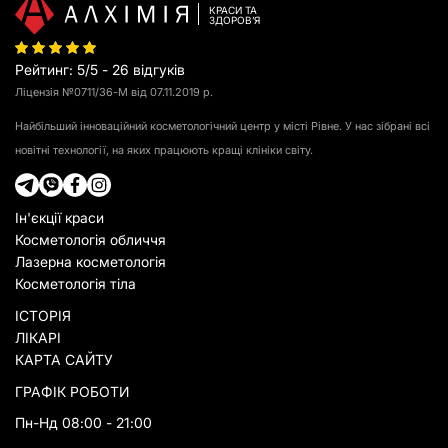
КРАСИ ТА
З
Д
О
Р
О
В
ʼ
Я
Рейтинг
:
5
/
5
-
26
відгуків
Ліцензія №0711/36-М від 07.11.2019 р.
Найбільший інноваційний косметологічний центр у місті Рівне. У нас зібрані всі
новітні технології, на яких працюють кращі клініки світу.
Ін'єкції краси
Косметологія обличчя
Лазерна косметологія
Косметологія тіла
ІСТОРІЯ
ЛІКАРІ
КАРТА САЙТУ
ГРАФІК РОБОТИ
Пн-Нд 08:00 - 21:00