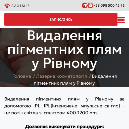
+38 098 500 45 95
ЗАПИСАТИСЬ
Видалення
пігментних плям
у Рівному
Головна
Лазерна косметологія
Видалення
пігментних плям у Рівному
Видалення пігментних плям у Рівному за
допомогою IPL.
IPL
(інтенсивне імпульсне світло) –
це потік світла зі спектром 400-1200 nm.
Дозволяє виконувати процедури
: