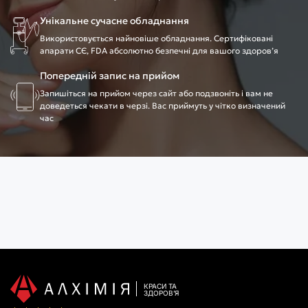
Унікальне сучасне обладнання
Використовується найновіше обладнання. Сертифіковані
апарати CЄ, FDA абсолютно безпечні для вашого здоров’я
Попередній запис на прийом
Запишіться на прийом через сайт або подзвоніть і вам не
доведеться чекати в черзі. Вас приймуть у чітко визначений
час
КРАСИ ТА
З
Д
О
Р
О
В
ʼ
Я