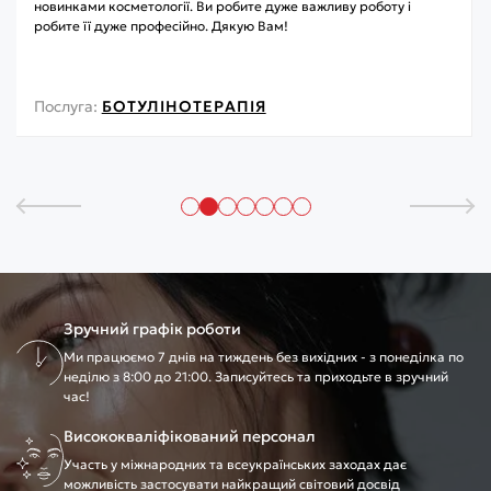
новинками косметології. Ви робите дуже важливу роботу і
робите її дуже професійно. Дякую Вам!
Послуга:
БОТУЛІНОТЕРАПІЯ
Зручний графік роботи
Ми працюємо 7 днів на тиждень без вихідних - з понеділка по
неділю з 8:00 до 21:00. Записуйтесь та приходьте в зручний
час!
Висококваліфікований персонал
Участь у міжнародних та всеукраїнських заходах дає
можливість застосувати найкращий світовий досвід