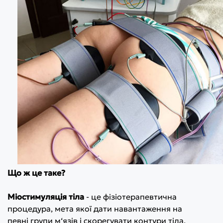
Що ж це таке?
Міостимуляція тіла
- це фізіотерапевтична
процедура, мета якої дати навантаження на
певні групи м‘язів і скорегувати контури тіла.